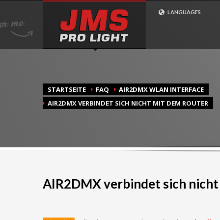
Wie Bestelle Ich?
LANGUAGES
1
2
Gehen Sie zu unserem
Wähle
Shop
bei uns sic
STARTSEITE
FAQ
AIR2DMX WLAN INTERFACE
AIR2DMX VERBINDET SICH NICHT MIT DEM ROUTER
AIR2DMX verbindet sich nicht