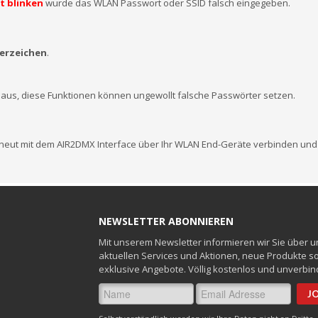
ot blinken
wurde das WLAN Passwort oder SSID falsch eingegeben.
erzeichen
.
 aus, diese Funktionen können ungewollt falsche Passwörter setzen.
rneut mit dem AIR2DMX Interface über Ihr WLAN End-Geräte verbinden und
NEWSLETTER ABONNIEREN
Mit unserem Newsletter informieren wir Sie über 
aktuellen Services und Aktionen, neue Produkte s
exklusive Angebote. Völlig kostenlos und unverbind