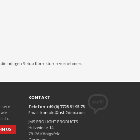
 die nötigen Setup Korrekturen vornehmen.
KONTAKT
unsere
Telefon +49 (0) 7725 91 93 75
owie
Email:
kontakt@usb2dmx.com
lich.
JMS PRO LIGHT PRODUCTS
Holzwiese 14
78126 Königsfeld
Germany