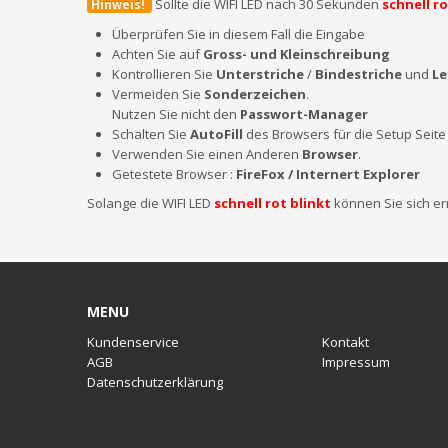
Sollte die WIFI LED nach 30 Sekunden
schnell r
Hinweis!
Überprüfen Sie in diesem Fall die Eingabe
Achten Sie auf
Gross- und Kleinschreibung
Kontrollieren Sie
Unterstriche
/
Bindestriche
und
Le
Vermeiden Sie
Sonderzeichen
.
Nutzen Sie nicht den
Passwort-Manager
Schalten Sie
AutoFill
des Browsers für die Setup Seite
Verwenden Sie einen Anderen
Browser
.
Getestete Browser :
FireFox / Internert Explorer
Solange die WIFI LED
schnell rot blinkt
können Sie sich e
MENU
Kundenservice
Kontakt
AGB
Impressum
Datenschutzerklärung