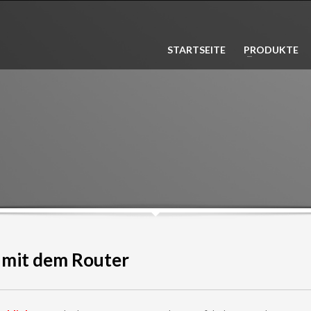
3
n Sie ihr Produkt aus. Zahlen Sie
Die Lieferung erfolgt in
1-2 Wer
STARTSEITE
PRODUKTE
her und bequem online.
Innerhalb Deutschland
Lieferung ko
 mit dem Router