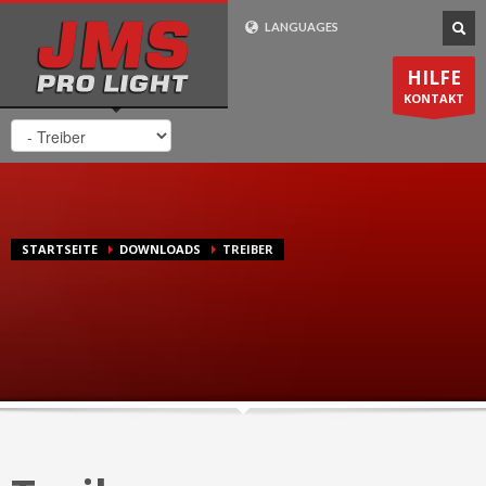
Wie Bestelle Ich?
LANGUAGES
1
2
3
Gehen Sie zu
Wählen Sie ihr
Die Lieferung
HILFE
Produkt aus. Zahlen
erfolgt in
1-2
unserem
Shop
KONTAKT
Sie bei uns sicher und
Werktagen
. Innerhalb
bequem online.
Deutschland
Lieferung
kostenlos
.
Support-Zeiten
STARTSEITE
DOWNLOADS
TREIBER
Mo-Fr 8:00 - 20:00 CET
0049 (0) 7725 / 9193-75
24/7 Email-Support