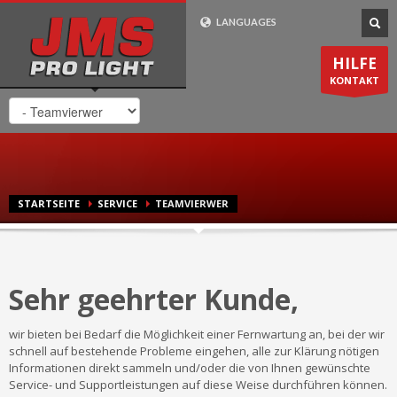
Wie Bestelle Ich?
LANGUAGES
1
2
3
Gehen Sie zu
Wählen Sie ihr
Die Lieferung
HILFE
Produkt aus. Zahlen
erfolgt in
1-2
unserem
Shop
KONTAKT
Sie bei uns sicher und
Werktagen
. Innerhalb
bequem online.
Deutschland
Lieferung
kostenlos
.
Support-Zeiten
STARTSEITE
SERVICE
TEAMVIERWER
Mo-Fr 8:00 - 20:00 CET
0049 (0) 7725 / 9193-75
24/7 Email-Support
Sehr geehrter Kunde,
wir bieten bei Bedarf die Möglichkeit einer Fernwartung an, bei der wir
schnell auf bestehende Probleme eingehen, alle zur Klärung nötigen
Informationen direkt sammeln und/​oder die von Ihnen gewünschte
Service- und Supportleistungen auf diese Weise durchführen können.