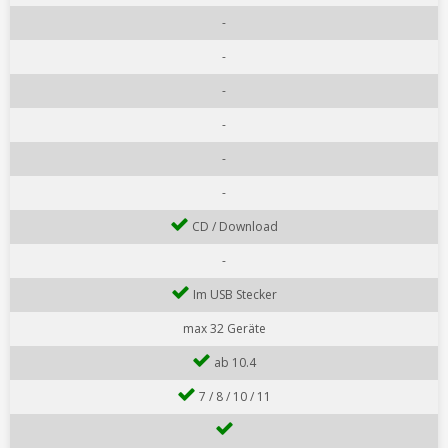
-
-
-
-
-
-
CD / Download
-
Im USB Stecker
max 32 Geräte
ab 10.4
7 / 8 / 10 / 11