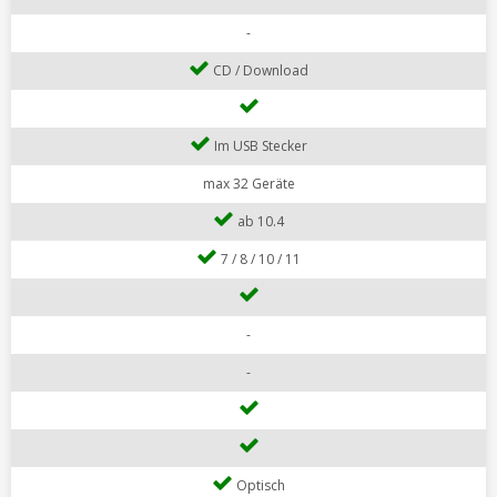
-
CD / Download
Im USB Stecker
max 32 Geräte
ab 10.4
7 / 8 / 10 / 11
-
-
Optisch