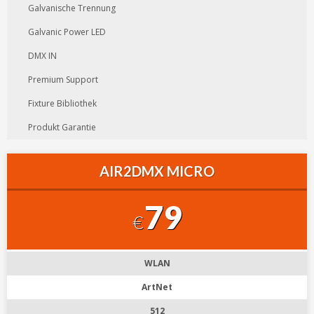
Galvanische Trennung
Galvanic Power LED
DMX IN
Premium Support
Fixture Bibliothek
Produkt Garantie
AIR2DMX MICRO
79
€
WLAN
ArtNet
512