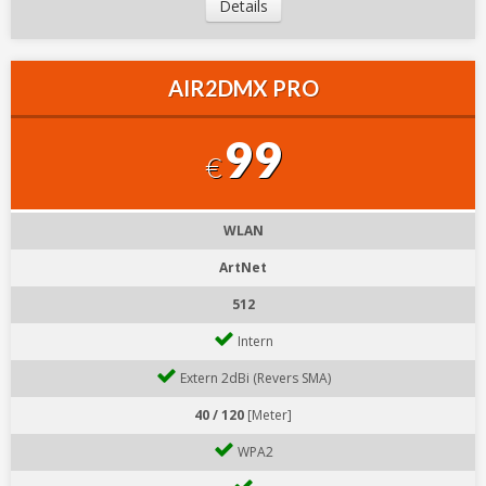
Details
AIR2DMX PRO
99
€
WLAN
ArtNet
512
Intern
Extern 2dBi (Revers SMA)
40 / 120
[Meter]
WPA2