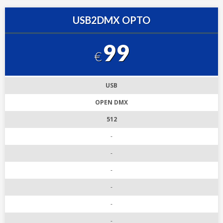
USB2DMX OPTO
99
€
USB
OPEN DMX
512
-
-
-
-
-
-