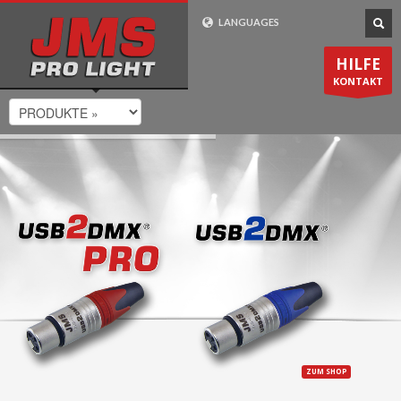
Wie Bestelle Ich?
LANGUAGES
1
2
3
Gehen Sie zu
Wählen Sie ihr
Die Lieferung
HILFE
Produkt aus. Zahlen
erfolgt in
1-2
unserem
Shop
KONTAKT
Sie bei uns sicher und
Werktagen
. Innerhalb
bequem online.
Deutschland
Lieferung
kostenlos
.
Support-Zeiten
Mo-Fr 8:00 - 20:00 CET
0049 (0) 7725 / 9193-75
24/7 Email-Support
ZUM SHOP