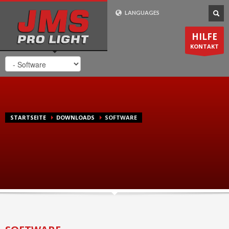
Wie Bestelle Ich?
LANGUAGES
1
2
3
Gehen Sie zu
Wählen Sie ihr
Die Lieferung
HILFE
Produkt aus. Zahlen
erfolgt in
1-2
unserem
Shop
KONTAKT
Sie bei uns sicher und
Werktagen
. Innerhalb
bequem online.
Deutschland
Lieferung
kostenlos
.
Support-Zeiten
STARTSEITE
DOWNLOADS
SOFTWARE
Mo-Fr 8:00 - 20:00 CET
0049 (0) 7725 / 9193-75
24/7 Email-Support