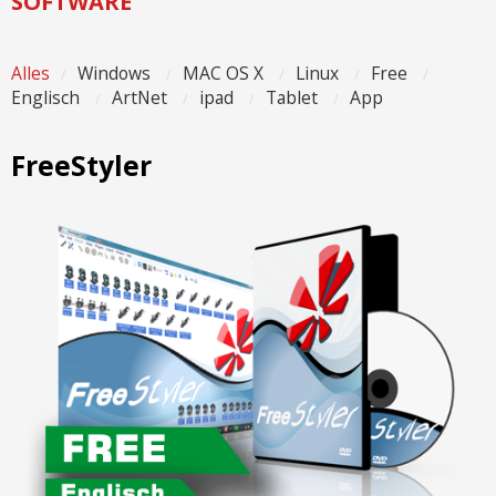
SOFTWARE
Alles
Windows
MAC OS X
Linux
Free
Englisch
ArtNet
ipad
Tablet
App
FreeStyler