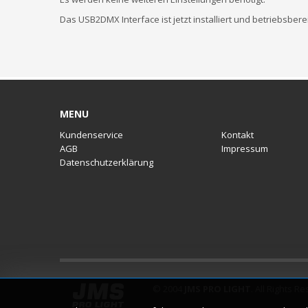
Das USB2DMX Interface ist jetzt installiert und betriebsberei
MENU
Kundenservice
Kontakt
AGB
Impressum
Datenschutzerklärung
© 2004
JMS PRO LIGHT
. All Rights R