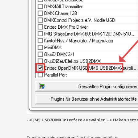
--> JMS USB2DMX Interface auswählen --> Haken setze
Es werden keine weiteren Einstellungen benötigt.