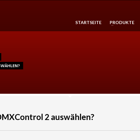
3
n Sie ihr Produkt aus. Zahlen Sie
Die Lieferung erfolgt in
1-2 Wer
STARTSEITE
PRODUKTE
her und bequem online.
Innerhalb Deutschland
Lieferung ko
SWÄHLEN?
 DMXControl 2 auswählen?