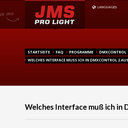
Wie Bestelle Ich?
LANGUAGES
1
2
Gehen Sie zu unserem
Wähle
Shop
bei uns sic
STARTSEITE
FAQ
PROGRAMME
DMXCONTROL
WELCHES INTERFACE MUSS ICH IN DMXCONTROL 2 AU
Welches Interface muß ich in