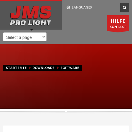
Wie Bestelle Ich?
LANGUAGES
1
2
3
Gehen Sie zu
Wählen Sie ihr
Die Lieferung
HILFE
Produkt aus. Zahlen
erfolgt in
1-2
unserem
Shop
KONTAKT
Sie bei uns sicher und
Werktagen
. Innerhalb
bequem online.
Deutschland
Lieferung
kostenlos
.
Support-Zeiten
STARTSEITE
DOWNLOADS
SOFTWARE
Mo-Fr 8:00 - 20:00 CET
0049 (0) 7725 / 9193-75
24/7 Email-Support