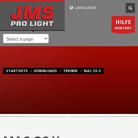
Wie Bestelle Ich?
LANGUAGES
1
2
3
Gehen Sie zu
Wählen Sie ihr
Die Lieferung
HILFE
Produkt aus. Zahlen
erfolgt in
1-2
unserem
Shop
KONTAKT
Sie bei uns sicher und
Werktagen
. Innerhalb
bequem online.
Deutschland
Lieferung
kostenlos
.
Support-Zeiten
STARTSEITE
DOWNLOADS
TREIBER
MAC OS X
Mo-Fr 8:00 - 20:00 CET
0049 (0) 7725 / 9193-75
24/7 Email-Support